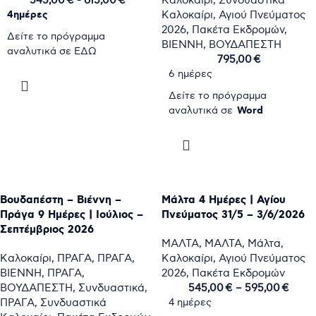
4ημέρες
Καλοκαίρι
,
Αγιού Πνεύματος
2026
,
Πακέτα Εκδρομών
,
Δείτε το πρόγραμμα
ΒΙΕΝΝΗ
,
ΒΟΥΔΑΠΕΣΤΗ
αναλυτικά σε
EΔΩ
795,00
€
VIVALDI
6 ημέρες
ΕΠΙΛΟΓΉ
HOTEL
Δείτε το πρόγραμμα
4*
Word
αναλυτικά σε
or Similar
(VIE)
απο 545€
ΕΠΙΛΟΓΉ
PLAZZA INN AMEDIA 4*
or Similar
(BUD)
Βουδαπέστη – Βιέννη –
Μάλτα 4 Ημέρες | Αγίου
MÖVENPICK CENTRE 4*
Πράγα 9 Ημέρες | Ιούλιος –
Πνεύματος 31/5 – 3/6/2026
or Similar
Σεπτέμβριος 2026
ΜΑΛΤΑ
,
ΜΑΛΤΑ
,
Μάλτα
,
Καλοκαίρι
,
ΠΡΑΓΑ
,
ΠΡΑΓΑ
,
Καλοκαίρι
,
Αγιού Πνεύματος
ΒΙΕΝΝΗ
,
ΠΡΑΓΑ
,
2026
,
Πακέτα Εκδρομών
ΒΟΥΔΑΠΕΣΤΗ
,
Συνδυαστικά
,
545,00
€
–
595,00
€
ΠΡΑΓΑ
,
Συνδυαστικά
4 ημέρες