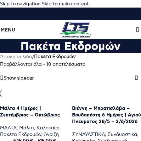
Skip to navigation
Skip to main content
MENU
Πακέτα Εκδρομών
Αρχική σελίδα
/
Πακέτα Εκδρομών
Προβάλλονται όλα - 10 αποτελέσματα
Show sidebar
Mάλτα 4 Ημέρες |
Βιέννη – Μπρατισλάβα –
Σεπτέμβριος – Οκτώβριος
Βουδαπέστη 6 Ημέρες | Aγιού
Πνέυματος 28/5 – 2/6/2026
ΜΑΛΤΑ
,
Μάλτα
,
Καλοκαίρι
,
Πακέτα Εκδρομών
,
Άνοιξη
ΣΥΝΔΥΑΣΤΙΚΑ
,
Συνδυαστικά
,
545,00
€
-
615,00
€
Καλοκαίρι
,
Συνδυαστικά