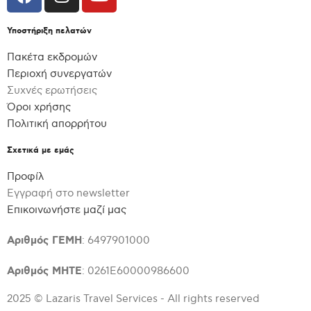
Δείτε το πρόγραμμα
07-11/10/2026
Word
αναλυτικά σε
Υποστήριξη πελατών
14-18/10/2026
(PRG)
Πακέτα εκδρομών
CLARION CONGREESS
4*
Περιοχή συνεργατών
04-08/11/2026
or Similar
Συχνές ερωτήσεις
11-15/11/2026
Όροι χρήσης
(VIE)
18-22/11/2026
Πολιτική απορρήτου
ROOMZ VIENNA PRATER
4*
25-29/11/2026
Σχετικά με εμάς
or Similar
09-13/12/2026
(BUD) MÖVENPICK HOTEL
Προφίλ
BUDAPEST CENTER
Εγγραφή στο newsletter
4*
Επικοινωνήστε μαζί μας
or Similar
Αριθμός ΓΕΜΗ
: 6497901000
Αριθμός ΜΗΤΕ
: 0261Ε60000986600
2025 © Lazaris Travel Services - All rights reserved