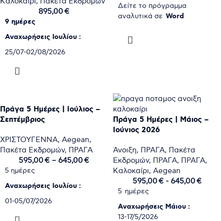
Καλοκαίρι
,
Πακέτα Εκδρομών
Δείτε το πρόγραμμα
895,00
€
Word
αναλυτικά σε
9 ημέρες
HOTEL ARGENTO 4* OR
Αναχωρήσεις Ιουλίου :
ΕΠΙΛΟΓΉ
SIMILAR
25/07-02/08/2026
HOTEL VIVALDI 4* OR
SIMILAR
Αναχωρήσεις Αυγούστου :
ΕΠΙΛΟΓΉ
01-09/08/2026
08-16/08/2026
15-23/08/2026
Πράγα 5 Ημέρες | Ιούλιος –
22-30/08/2026
Σεπτέμβριος
Πράγα 5 Ημέρες | Μάιος –
29/08-06/09/2026
Ιούνιος 2026
Αναχωρήσεις Σεπτεμβρίου :
ΧΡΙΣΤΟΥΓΕΝΝΑ
,
Aegean
,
Πακέτα Εκδρομών
,
ΠΡΑΓΑ
Άνοιξη
,
ΠΡΑΓΑ
,
Πακέτα
05-13/09/2026
595,00
€
–
645,00
€
Εκδρομών
,
ΠΡΑΓΑ
,
ΠΡΑΓΑ
,
Δείτε το πρόγραμμα
Καλοκαίρι
,
Aegean
5 ημέρες
Word
αναλυτικά σε
595,00
€
-
645,00
€
Αναχωρήσεις Ιουλίου :
5 ημέρες
(BUD)
01-05/07/2026
MERCURE CASTLE HILL 4*
Αναχωρήσεις Μάιου :
08-12/07/2026
or Similar
13-17/5/2026
ΕΠΙΛΟΓΉ