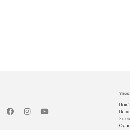
Υποσ
Πακέ
Περι
Συχν
Όροι