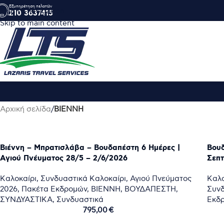
Εξυπηρέτηση πελατών
Skip to navigation
210 3637415
Skip to main content
Αρχική σελίδα
/
ΒΙΕΝΝΗ
Βιέννη – Μπρατισλάβα – Βουδαπέστη 6 Ημέρες |
Βουδ
Aγιού Πνέυματος 28/5 – 2/6/2026
Σεπτ
Καλοκαίρι
,
Συνδυαστικά Καλοκαίρι
,
Αγιού Πνεύματος
Καλο
2026
,
Πακέτα Εκδρομών
,
ΒΙΕΝΝΗ
,
ΒΟΥΔΑΠΕΣΤΗ
,
Συν
ΣΥΝΔΥΑΣΤΙΚΑ
,
Συνδυαστικά
Εκδ
795,00
€