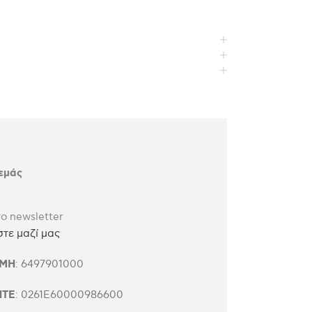
 εμάς
ο newsletter
τε μαζί μας
ΕΜΗ
: 6497901000
ΗΤΕ
: 0261Ε60000986600